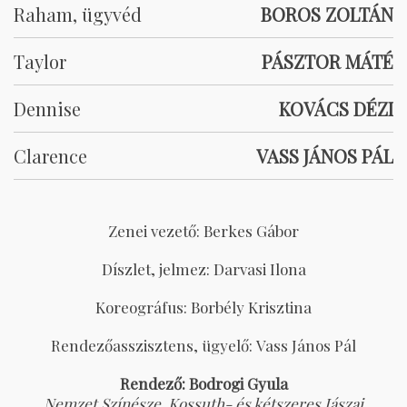
Raham, ügyvéd
BOROS ZOLTÁN
Taylor
PÁSZTOR MÁTÉ
Dennise
KOVÁCS DÉZI
Clarence
VASS JÁNOS PÁL
Zenei vezető: Berkes Gábor
Díszlet, jelmez: Darvasi Ilona
Koreográfus: Borbély Krisztina
Rendezőasszisztens, ügyelő: Vass János Pál
Rendező: Bodrogi Gyula
Nemzet Színésze, Kossuth- és kétszeres Jászai