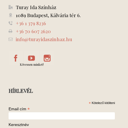
Turay Ida Színház
1089 Budapest, Kálvária tér 6.
+36 1 379 8236
+36 70 607 2620
info@turayidaszinhaz.hu
Kövessen minket!
HÍRLEVÉL
*
Kötelező kitölteni
*
Email cím
Keresztnév