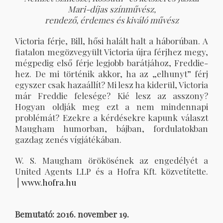
Mari-díjas színművész,
rendező, érdemes és kiváló művész
Victoria férje, Bill, hősi halált halt a háborúban. A
fiatalon megözvegyült Victoria újra férjhez megy,
mégpedig első férje legjobb barátjához, Freddie-
hez. De mi történik akkor, ha az „elhunyt” férj
egyszer csak hazaállít? Mi lesz ha kiderül, Victoria
már Freddie felesége? Kié lesz az asszony?
Hogyan oldják meg ezt a nem mindennapi
problémát? Ezekre a kérdésekre kapunk választ
Maugham humorban, bájban, fordulatokban
gazdag zenés vígjátékában.
W. S. Maugham örökösének az engedélyét a
United Agents LLP és a Hofra Kft. közvetítette.
⎪
www.hofra.hu
Bemutató: 2016. november 19.