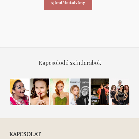
Ajándékutalvány
Kapcsolodó színdarabok
PINOKKIÓ
HAZUDNI
CSINGILING
HAMU
VÉRTESTVÉREK
A
TUDNI
ÉS
FÉRFIAK
KELL!
GYÉMÁNT
A
FEJÜKRE
ESTEK!
KAPCSOLAT