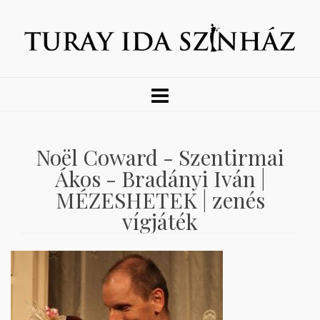
Noël Coward - Szentirmai
Ákos - Bradányi Iván |
MÉZESHETEK | zenés
vígjáték