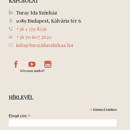
KAPCSOLAT
Turay Ida Színház
1089 Budapest, Kálvária tér 6.
+36 1 379 8236
+36 70 607 2620
info@turayidaszinhaz.hu
Kövessen minket!
HÍRLEVÉL
*
Kötelező kitölteni
*
Email cím