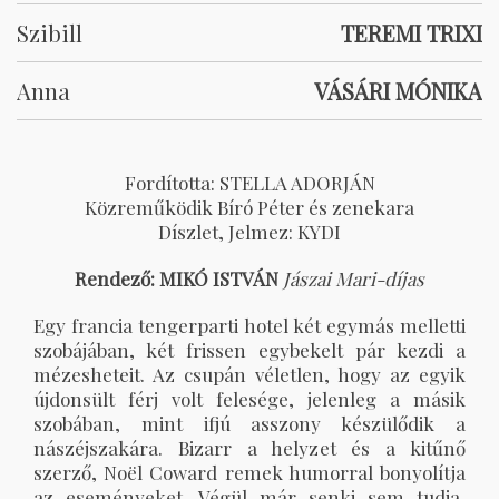
Szibill
TEREMI TRIXI
Anna
VÁSÁRI MÓNIKA
Fordította: STELLA ADORJÁN
Közreműködik Bíró Péter és zenekara
Díszlet, Jelmez: KYDI
Rendező: MIKÓ ISTVÁN
Jászai Mari-díjas
Egy francia tengerparti hotel két egymás melletti
szobájában, két frissen egybekelt pár kezdi a
mézesheteit. Az csupán véletlen, hogy az egyik
újdonsült férj volt felesége, jelenleg a másik
szobában, mint ifjú asszony készülődik a
nászéjszakára. Bizarr a helyzet és a kitűnő
szerző, Noël Coward remek humorral bonyolítja
az eseményeket. Végül már senki sem tudja,