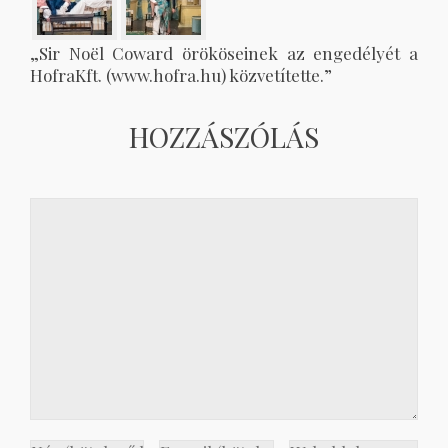
„Sir Noël Coward örököseinek az engedélyét a
HofraKft. (www.hofra.hu) közvetítette.”
HOZZÁSZÓLÁS