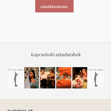
Ajándékutalvány
Kapcsolodó színdarabok
PRAH
GÜL
SEGÍTSÉG,
TÜNDÉRIA
A
NŐK,
BABA
ÉN
RÁTÓTI
ÁLMOK,
VAGYOK
CSIKÓTOJÁS
SORSOK
A
FELESÉGEM!