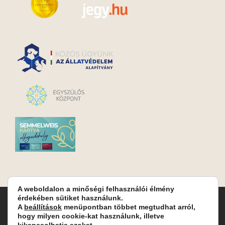
A weboldalon a minőségi felhasználói élmény
érdekében sütiket használunk.
Turay Ida Színház Közhasznú Nonprofit Kft. | Működési
A
beállítások
menüpontban többet megtudhat arról,
helyszín: Turay Ida Színház 1089 Budapest, Kálvária tér 6. |
hogy milyen cookie-kat használunk, illetve
Levelezési cím: 1089 Budapest, Kálvária tér 14. | Titkárság:
+36