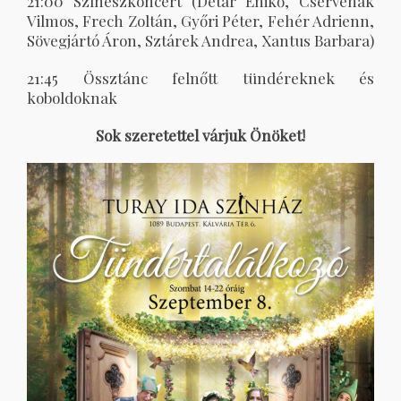
21:00 Színészkoncert (Détár Enikő, Cservenák
Vilmos, Frech Zoltán, Győri Péter, Fehér Adrienn,
Sövegjártó Áron, Sztárek Andrea, Xantus Barbara)
21:45 Össztánc felnőtt tündéreknek és
koboldoknak
Sok szeretettel várjuk Önöket!