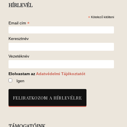
HÍRLEVÉL
*
Kötelező kitölteni
*
Email cím
Keresztnév
Vezetéknév
Elolvastam az
Adatvédelmi Tájékoztatót
Igen
TÁMOGATÓINK