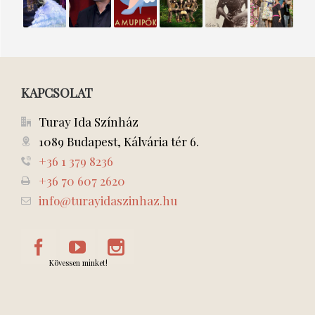
ÉS A
IGAZAT
DZSUNGEL
nemzet
SZERELME
SZÖRNYETEG
MONDD,
KÖNYVE
csalogánya
NE
CSAK A
VALÓDIT
KAPCSOLAT
Turay Ida Színház
1089 Budapest, Kálvária tér 6.
+36 1 379 8236
+36 70 607 2620
info@turayidaszinhaz.hu
Kövessen minket!