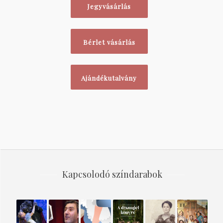
Jegyvásárlás
Bérlet vásárlás
Ajándékutalvány
Kapcsolodó színdarabok
A SZÉP
AZ
HAMUPIPŐKE
A
A
ANCONAI