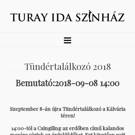
Tündértalálkozó 2018
Bemutató:2018-09-08 14:00
Szeptember 8-án újra Tündértalálkozó a Kálvária
téren!
14:00-tól a Csingiling az erdőben című kalandos
mesére várjuk az érdeklődőket. Ezt követően nyit