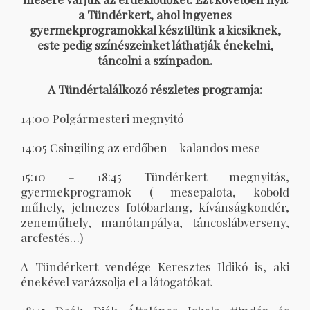
a Tündérkert, ahol ingyenes
gyermekprogramokkal készülünk a kicsiknek,
este pedig színészeinket láthatják énekelni,
táncolni a színpadon.
A Tündértalálkozó részletes programja:
14:00 Polgármesteri megnyitó
14:05 Csingiling az erdőben – kalandos mese
15:10 – 18:45 Tündérkert megnyitás,
gyermekprogramok ( mesepalota, kobold
műhely, jelmezes fotóbarlang, kívánságkondér,
zeneműhely, manótanpálya, táncoslábverseny,
arcfestés…)
A Tündérkert vendége Keresztes Ildikó is, aki
énekével varázsolja el a látogatókat.