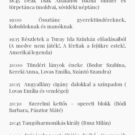
18:45
Deák
Diák
Általános Iskola tündér és
törpetánca (moldvai, sóvidéki néptánc)
19:00 Össztánc gyerektündéreknek,
koboldoknak és manóknak
19:15 Részletek a Turay Ida Színház előadásaiból
(A medve nem játék!, A férfiak a fejükre estek!,
Amerikai legenda)
20:00 Tündéri lányok éneke (Bodor Szabina,
Kereki Anna, Lovas Emília, Szántó Szandra)
20:15 Angyallány cigány dalokkal a színpadon (
Lovas Emília és vendégei)
20:30 Szerelmi kettős – operett blokk (Bódi
Barbara, Pásztor Máté)
20:45 Tangóharmonikás király (Rusz Milán)