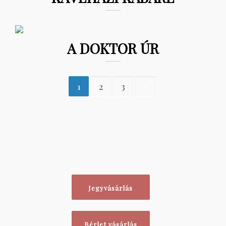
A DOKTOR ÚR
1
2
3
Jegyvásárlás
Bérlet vásárlás