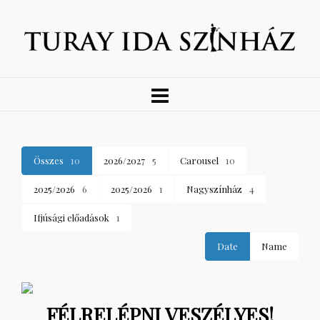
Összes
10
2026/2027
5
Carousel
10
2025/2026
6
2025/2026
1
Nagyszínház
4
Ifjúsági előadások
1
Date
Name
FÉLRELÉPNI VESZÉLYES!