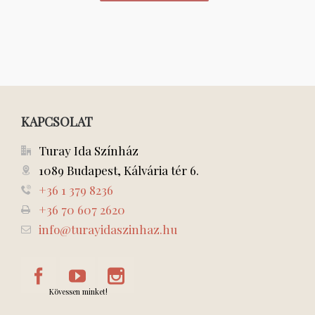
KAPCSOLAT
Turay Ida Színház
1089 Budapest, Kálvária tér 6.
+36 1 379 8236
+36 70 607 2620
info@turayidaszinhaz.hu
Kövessen minket!