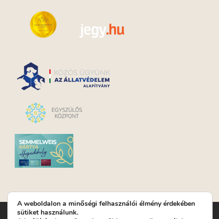
A weboldalon a minőségi felhasználói élmény érdekében
sütiket használunk.
Turay Ida Színház Közhasznú Nonprofit Kft. | Működési