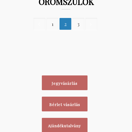
ÖRÖMSZÜLŐK
1
2
3
Jegyvásárlás
Bérlet vásárlás
Ajándékutalvány