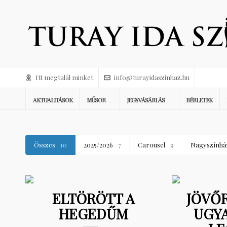
Itt megtalál minket
info@turayidaszinhaz.hu
AKTUALITÁSOK
MŰSOR
JEGYVÁSÁRLÁS
BÉRLETEK
Összes
10
2025/2026
7
Carousel
9
Nagyszínhá
ELTÖRÖTT A
JÖVŐR
HEGEDŰM
UGYA