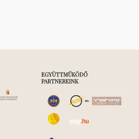
EGYÜTTMŰKÖDŐ
PARTNEREINK