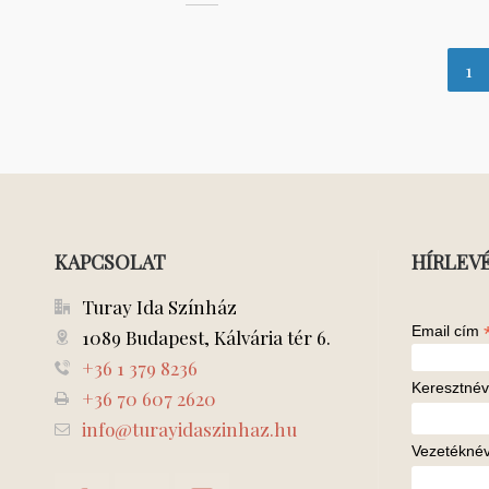
1
KAPCSOLAT
HÍRLEV
Turay Ida Színház
Email cím
1089 Budapest, Kálvária tér 6.
+36 1 379 8236
Keresztnév
+36 70 607 2620
info@turayidaszinhaz.hu
Vezetékné