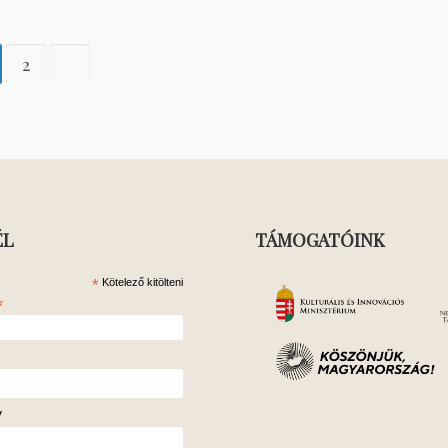
2
ÉL
TÁMOGATÓINK
*
Kötelező kitölteni
*
v