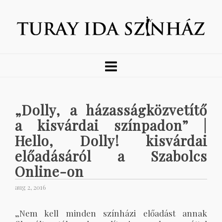
„Dolly, a házasságközvetítő
a kisvárdai színpadon” |
Hello, Dolly! kisvárdai
előadásáról a Szabolcs
Online-on
aug 2, 2016
„Nem kell minden színházi előadást annak