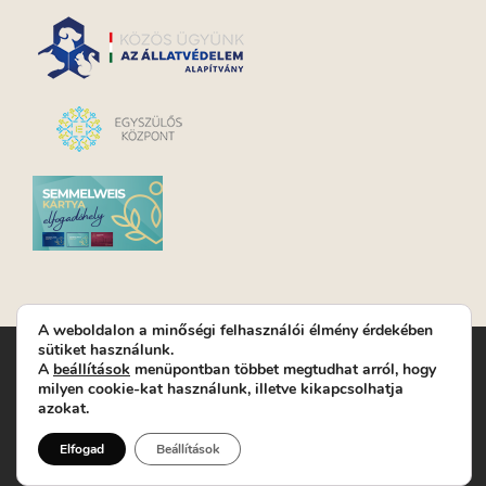
A weboldalon a minőségi felhasználói élmény érdekében
sütiket használunk.
Turay Ida Színház Közhasznú Nonprofit Kft. | Működési
A
beállítások
menüpontban többet megtudhat arról, hogy
helyszín: Turay Ida Színház 1089 Budapest, Kálvária tér 6. |
milyen cookie-kat használunk, illetve kikapcsolhatja
Levelezési cím: 1089 Budapest, Kálvária tér 14. | Titkárság:
+36
azokat.
(1) 611 9225
|
Nyeremenyjáték szabályzat
|
Jegyrendelés:
+36-70/607-2620
( Hétfő: zárva; Kedd-Péntek:
Elfogad
Beállítások
14-19, valamint előadások előtt 1 órával)