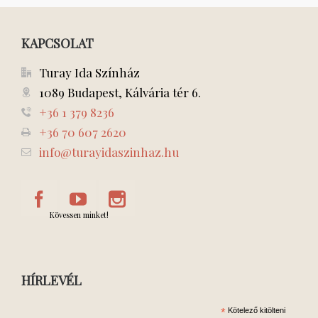
KAPCSOLAT
Turay Ida Színház
1089 Budapest, Kálvária tér 6.
+36 1 379 8236
+36 70 607 2620
info@turayidaszinhaz.hu
Kövessen minket!
HÍRLEVÉL
*
Kötelező kitölteni