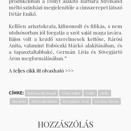
produkcióban a Dollyt alakító Barbara Streisand
méltó színházi megjelenítője a címszerepet játszó
Détár Enikő.
Kellően arisztokrata, kifinomult és fifikás, s nem
utolsósorban jól forgatja a szót saját maga javára.
Bájos volt a kezdő szerelmesek kettőse, Rárósi
Anita, valamint Rubóczki Márkó alakításában, és
a tapasztaltabbaké, Germán Lívia és Sövegjártó
Áron megformálásában.”
A teljes cikk itt olvasható >>>
CÍMKE:
Barbara Streisand
Détár Enikö
Dolly!
Hello
Kisvárda
Rubóczki Márkó
Sövegjártó Áron
Verebes István
HOZZÁSZÓLÁS