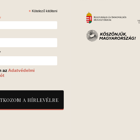
*
Kötelező kitölteni
*
v
m az
Adatvédelmi
ót