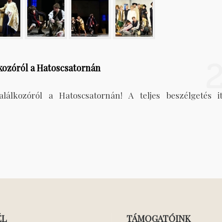
lkozóról a Hatoscsatornán
álkozóról a Hatoscsatornán! A teljes beszélgetés it
ÉL
TÁMOGATÓINK