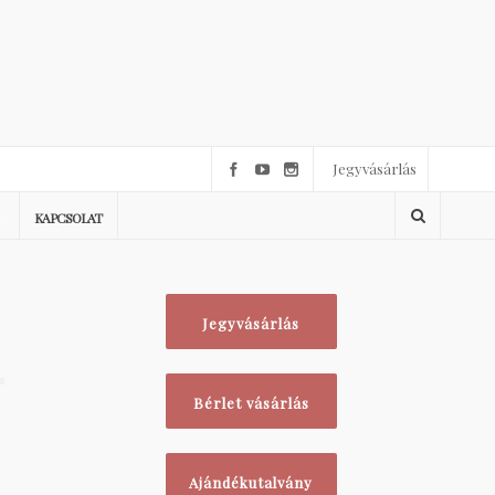
Jegyvásárlás
KAPCSOLAT
Jegyvásárlás
1
Bérlet vásárlás
Ajándékutalvány