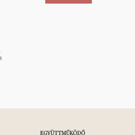
2
t
EGYÜTTMŰKÖDŐ