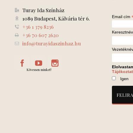
Turay Ida Színház
Email cím
1089 Budapest, Kálvária tér 6.
+36 1 379 8236
Keresztnév
+36 70 607 2620
info@turayidaszinhaz.hu
Vezetékné
Elolvasta
Kövessen minket!
Tájékoztat
Igen