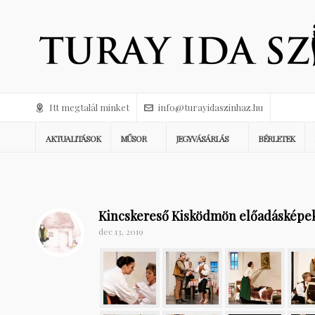
Itt megtalál minket
info@turayidaszinhaz.hu
AKTUALITÁSOK
MŰSOR
JEGYVÁSÁRLÁS
BÉRLETEK
Kincskereső Kisködmön előadásképe
dec 13, 2019