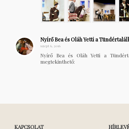
Nyírő Bea és Oláh Yetti a Tündértalá
szept 6, 2016
Nyírő Bea és Oláh Yetti a Tündértal
megtekinthető:
KAPCSOLAT
HÍRLEV