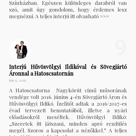
Színházban. Egészen különleges darabról van
szó, amit úgy gondolom, hogy érdemes lesz
megnézni. A teljes interjú itt olvasható >>>
9
Interjú Hűvösvölgyi Ildikóval és Sövegjártó
Áronnal a Hatoscsatornán
jún 6, 2016
A Hatoscsatorna Nagykörút című műsorának
vendége volt 2016. június 4-én Sövegjártó Áron és
Hűvösvölgyi Ildikó. Ízelítőt adtak a 2016/2017-es
évad tervezett bemutatóiból, illetve a nyári
előadásokról meséltek. Hűvösvölgyi Ildikó:
„Szeretek itt játszani, minden apró rezdülés
megél. Szoros a kapcsolat a nézőkkel.” A teljes