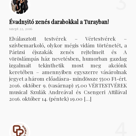
3
Évadnyitó zenés darabokkal a Turayban!
szept 22, 2016
Elválasztott testvérek – Vértestvérek –
szívbemarkoló, olykor mégis vidám történetét, a
Párizsi éjszakák zenés rejtelmeit és A
vöröslámpás ház nevetésben, humorban gazdag
izgalmait tekinthetik most meg akciónk
keretében – amennyiben egyszerre vásárolnak
jegyet a három előadásra- mindössze 5500 Ft-ért.
2016. október 9. (vasárnap) 15.00 VÉRTESTVÉREK
musical Szulák Andreával és Csengeri Attilával
2016. október 14. (péntek) 19.00 […]
4