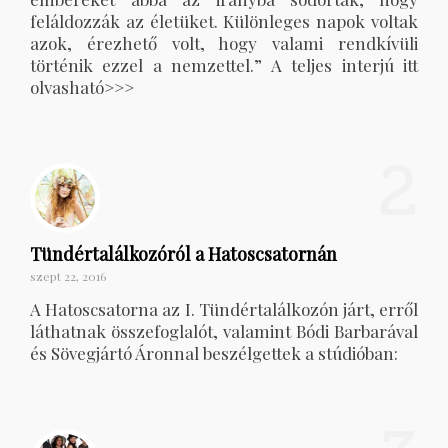
feláldozzák az életüket. Különleges napok voltak
azok, érezhető volt, hogy valami rendkívüli
történik ezzel a nemzettel.” A teljes interjú itt
olvasható>>>
2
Tündértalálkozóról a Hatoscsatornán
szept 22, 2016
A Hatoscsatorna az I. Tündértalálkozón járt, erről
láthatnak összefoglalót, valamint Bódi Barbarával
és Sövegjártó Áronnal beszélgettek a stúdióban: