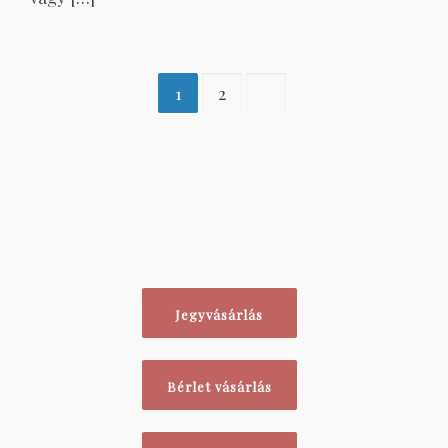
1
2
Jegyvásárlás
Bérlet vásárlás