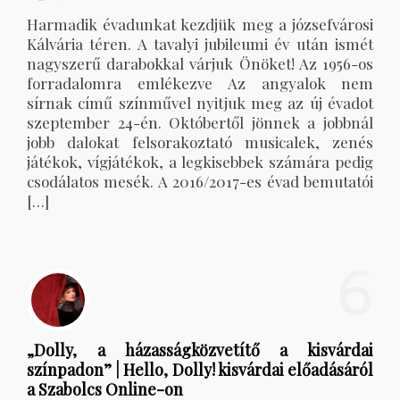
Harmadik évadunkat kezdjük meg a józsefvárosi
Kálvária téren. A tavalyi jubileumi év után ismét
nagyszerű darabokkal várjuk Önöket! Az 1956-os
forradalomra emlékezve Az angyalok nem
sírnak című színművel nyitjuk meg az új évadot
szeptember 24-én. Októbertől jönnek a jobbnál
jobb dalokat felsorakoztató musicalek, zenés
játékok, vígjátékok, a legkisebbek számára pedig
csodálatos mesék. A 2016/2017-es évad bemutatói
[…]
6
„Dolly, a házasságközvetítő a kisvárdai
színpadon” | Hello, Dolly! kisvárdai előadásáról
a Szabolcs Online-on