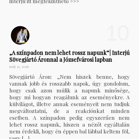
interjú itt megtekinthető >>>
10
„A színpadon nem lehet rossz napunk”| Interjú
Sövegjártó Áronnal a Józsefvárosi lapban
máj 31, 2016
Sövegjártó Áron: „Nem hiszek benne, hogy
vannak jobb és rosszabb napok, úgy gondolom,
hogy csak azon múlik a napunk minősége,
hogy mi hogyan reagálunk az eseményekre. A
külvilágot, illetve annak eseményeit nem tudjuk
megváltoztatni, de a reakciónkat minden
esetben. A színpadon pedig egyszerűen nem
lehet rossz napunk, hiszen a nézőt egyáltalán
nem érdekli, hogy én éppen bal lábbal keltem föl,
vagy […]