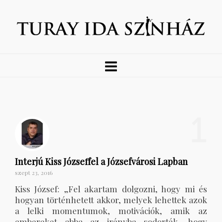
1
Interjú Kiss Józseffel a Józsefvárosi Lapban
szept 23, 2016
Kiss József: „Fel akartam dolgozni, hogy mi és
hogyan történhetett akkor, melyek lehettek azok
a lelki momentumok, motivációk, amik az
embereket abba az irányba sodorták, hogy