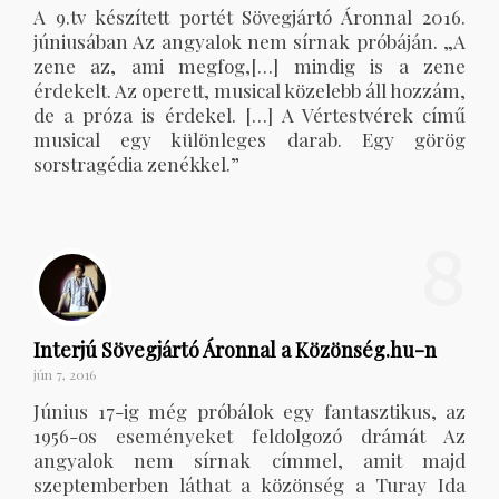
A 9.tv készített portét Sövegjártó Áronnal 2016.
júniusában Az angyalok nem sírnak próbáján. „A
zene az, ami megfog,[…] mindig is a zene
érdekelt. Az operett, musical közelebb áll hozzám,
de a próza is érdekel. […] A Vértestvérek című
musical egy különleges darab. Egy görög
sorstragédia zenékkel.”
8
Interjú Sövegjártó Áronnal a Közönség.hu-n
jún 7, 2016
Június 17-ig még próbálok egy fantasztikus, az
1956-os eseményeket feldolgozó drámát Az
angyalok nem sírnak címmel, amit majd
szeptemberben láthat a közönség a Turay Ida