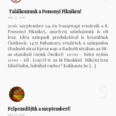
Találkozzunk a Pozsonyi Pikniken!
aug 22, 2016
2016. szeptember 04-én (vasárnap) rendezik a 8.
Pozsonyi Pikniket, amelyen színházunk is ott
lesz. Idén színpadi produkcióval is készülünk
Önöknek: 14:55 Bubamara részletek a színpadon
(Radnóti utca) Egész nap a Radnóti utcában az S8-
as standnál várjuk Önöket! 10:00 – Sátor nyitás
11:00 – től : Legyél te az új Pinokkió! Miként lesz
fából bábú, bábúból ember? Kukkants be […]
5
Felpezsdítjük a szeptembert!
aug 22, 2016