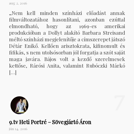
aug 2, 2016
„Nem kell minden színházi előadást annak
filmváltozatához hasonlítani, azonban ezúttal
elmondható, hogy az 1969-es amerikai
produkcióban a Dollyt alakító Barbara Streisand
méltó színházi megjelenítője a címszerepet játszó
Détár Enikő. Kellően arisztokrata, kifinomult és
fifikás, s nem utolsósorban jól forgatja a szót saját
maga javára. Bájos volt a kezdő szerelmesek
kettőse, Rárósi Anita, valamint Rubóczki Márkó
[…]
7
9.tv Heti Portré – Sövegjártó Áron
jún 14, 2016