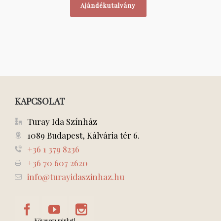
Ajándékutalvány
KAPCSOLAT
Turay Ida Színház
1089 Budapest, Kálvária tér 6.
+36 1 379 8236
+36 70 607 2620
info@turayidaszinhaz.hu
Kövessen minket!