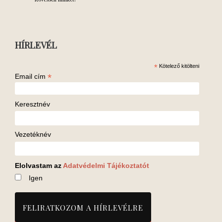
HÍRLEVÉL
*
Kötelező kitölteni
*
Email cím
Keresztnév
Vezetéknév
Elolvastam az
Adatvédelmi Tájékoztatót
Igen