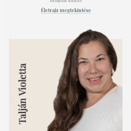
Színpadi díszítő
Életrajz megtekintése