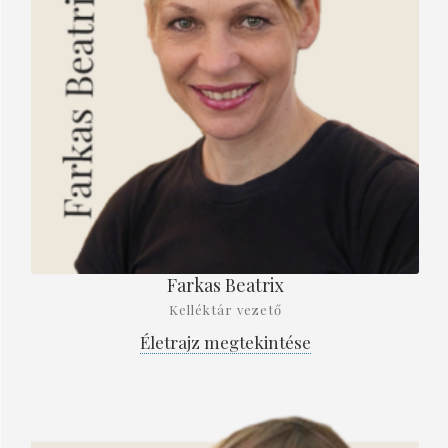
Farkas Beatrix
Kelléktár vezető
Életrajz megtekintése