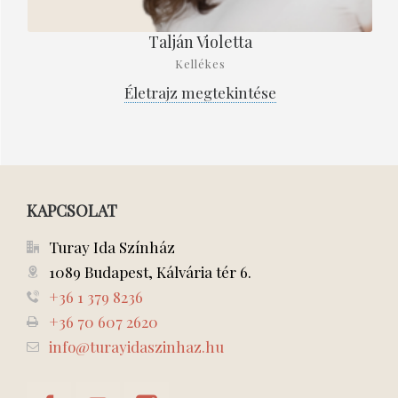
Talján Violetta
Kellékes
Életrajz megtekintése
KAPCSOLAT
Turay Ida Színház
1089 Budapest, Kálvária tér 6.
+36 1 379 8236
+36 70 607 2620
info@turayidaszinhaz.hu