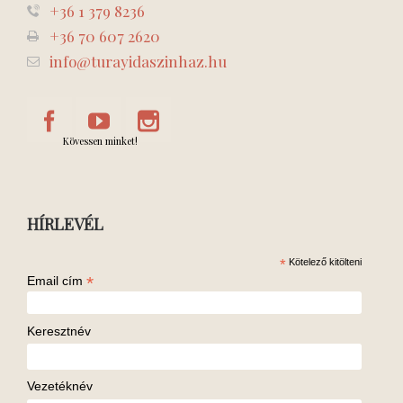
+36 1 379 8236
+36 70 607 2620
info@turayidaszinhaz.hu
Kövessen minket!
HÍRLEVÉL
*
Kötelező kitölteni
*
Email cím
Keresztnév
Vezetéknév