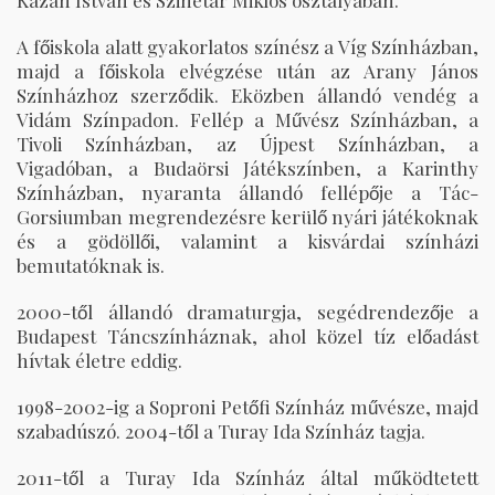
Kazán István és Szinetár Miklós osztályában.
A főiskola alatt gyakorlatos színész a Víg Színházban,
majd a főiskola elvégzése után az Arany János
Színházhoz szerződik. Eközben állandó vendég a
Vidám Színpadon. Fellép a Művész Színházban, a
Tivoli Színházban, az Újpest Színházban, a
Vigadóban, a Budaörsi Játékszínben, a Karinthy
Színházban, nyaranta állandó fellépője a Tác-
Gorsiumban megrendezésre kerülő nyári játékoknak
és a gödöllői, valamint a kisvárdai színházi
bemutatóknak is.
2000-től állandó dramaturgja, segédrendezője a
Budapest Táncszínháznak, ahol közel tíz előadást
hívtak életre eddig.
1998-2002-ig a Soproni Petőfi Színház művésze, majd
szabadúszó. 2004-től a Turay Ida Színház tagja.
2011-től a Turay Ida Színház által működtetett