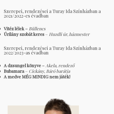
Szerepei, rendezései a Turay Ida Színházban a
2021/2022-es évadban
Vitéz lélek –
Büllencs
Úrilány szobát keres
–
Huzdli úr, házmester
Szerepei, rendezései a Turay Ida Színházban a
2022/2023-as évadban
A dzsungel könyve –
Akela, rendező
Bubamara
–
Cickány, Báró barátja
A medve MÉG MINDIG nem játék!