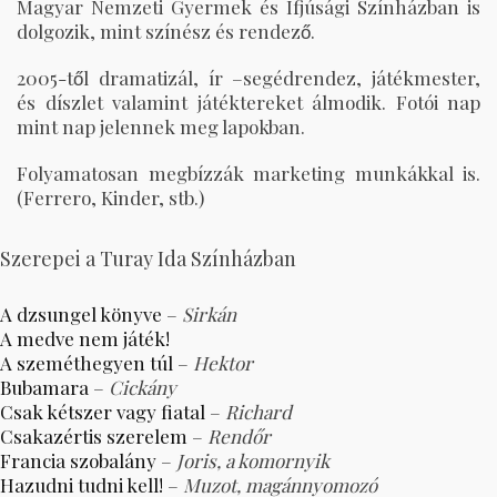
Magyar Nemzeti Gyermek és Ifjúsági Színházban is
dolgozik, mint színész és rendező.
2005-től dramatizál, ír –segédrendez, játékmester,
és díszlet valamint játéktereket álmodik. Fotói nap
mint nap jelennek meg lapokban.
Folyamatosan megbízzák marketing munkákkal is.
(Ferrero, Kinder, stb.)
Szerepei a Turay Ida Színházban
A dzsungel könyve
–
Sirkán
A medve nem játék!
A szeméthegyen túl
–
Hektor
Bubamara
–
Cickány
Csak kétszer vagy fiatal
–
Richard
Csakazértis szerelem
–
Rendőr
Francia szobalány
–
Joris, a komornyik
Hazudni tudni kell!
–
Muzot, magánnyomozó