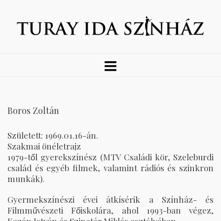
Boros Zoltán
Született: 1969.01.16-án.
Szakmai önéletrajz
1979-től gyerekszínész (MTV Családi kör, Szeleburdi
család és egyéb filmek, valamint rádiós és szinkron
munkák).
Gyermekszínészi évei átkísérik a Színház- és
Filmművészeti Főiskolára, ahol 1993-ban végez,