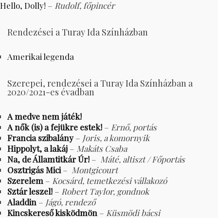
Hello, Dolly!
–
Rudolf, főpincér
Rendezései a Turay Ida Színházban
Amerikai legenda
Szerepei, rendezései a Turay Ida Színházban a
2020/2021-es évadban
A medve nem játék!
A nők (is) a fejükre estek!
–
Ernő, portás
Francia szibalány
–
Joris, a komornyik
Hippolyt, a lakáj
–
Makáts Csaba
Na, de Államtitkár Úr!
–
Máté, altiszt / Főportás
Osztrigás Mici
–
Montgicourt
Szerelem
–
Kocsárd, temetkezési vállakozó
Sztár leszel!
–
Robert Taylor, gondnok
Aladdin
–
Jágó, rendező
Kincskereső kisködmön
–
Küsmödi bácsi