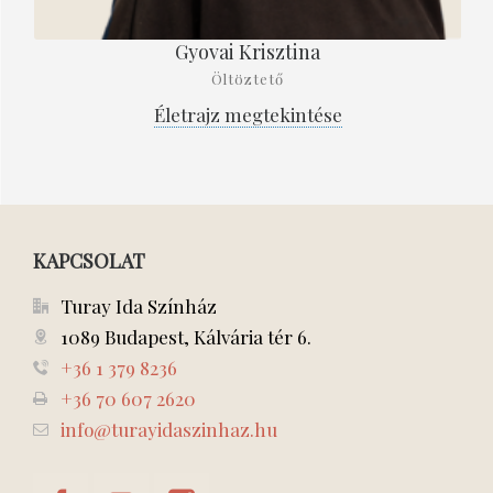
Gyovai Krisztina
Öltöztető
Életrajz megtekintése
KAPCSOLAT
Turay Ida Színház
1089 Budapest, Kálvária tér 6.
+36 1 379 8236
+36 70 607 2620
info@turayidaszinhaz.hu