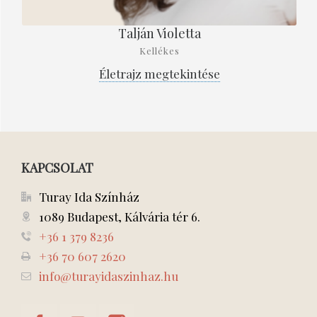
Talján Violetta
Kellékes
Életrajz megtekintése
KAPCSOLAT
Turay Ida Színház
1089 Budapest, Kálvária tér 6.
+36 1 379 8236
+36 70 607 2620
info@turayidaszinhaz.hu