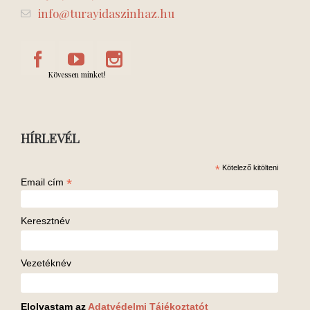
info@turayidaszinhaz.hu
Kövessen minket!
HÍRLEVÉL
*
Kötelező kitölteni
*
Email cím
Keresztnév
Vezetéknév
Elolvastam az
Adatvédelmi Tájékoztatót