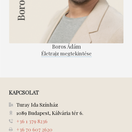
Boros Ádám
Életrajz megtekintése
KAPCSOLAT
Turay Ida Színház
1089 Budapest, Kálvária tér 6.
+36 1 379 8236
+36 70 607 2620