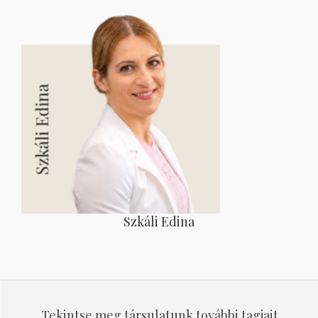
Szkáli Edina
Tekintse meg társulatunk további tagjait