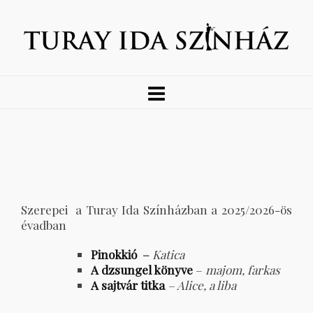
Szerepei a Turay Ida Színházban a 2025/2026-ös
évadban
Pinokkió
–
Katica
A dzsungel könyve
–
majom, farkas
A sajtvár titka
– Alice, a liba