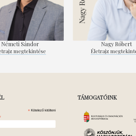
Németi Sándor
Nagy Róbert
etrajz megtekintése
Életrajz megtekint
ÉL
TÁMOGATÓINK
*
Kötelező kitölteni
*