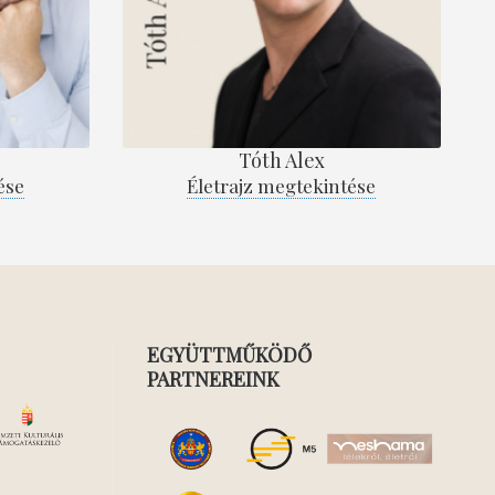
Tóth Alex
ése
Életrajz megtekintése
EGYÜTTMŰKÖDŐ
PARTNEREINK