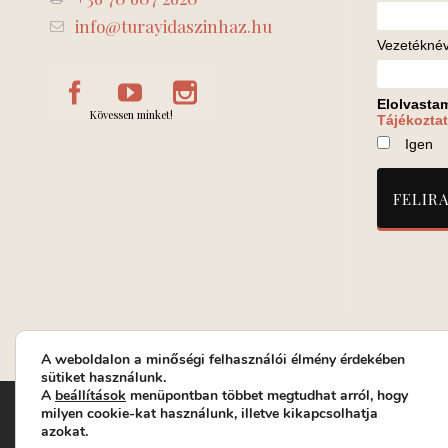
info@turayidaszinhaz.hu
Vezetékné
Elolvasta
Kövessen minket!
Tájékoztat
Igen
A weboldalon a minőségi felhasználói élmény érdekében
sütiket használunk.
A
beállítások
menüpontban többet megtudhat arról, hogy
Turay Ida Színház Közhasznú Nonprofit Kft. | Működési helys
milyen cookie-kat használunk, illetve kikapcsolhatja
azokat.