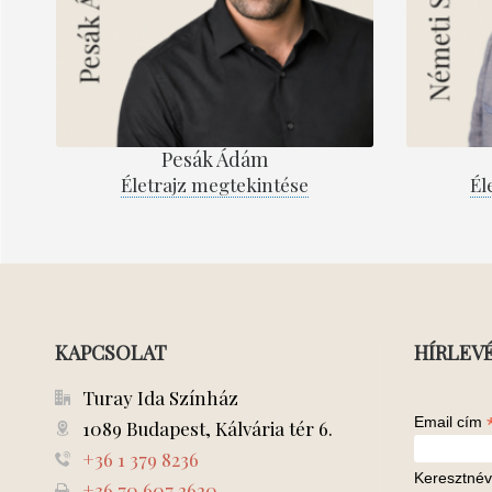
Pesák Ádám
Életrajz megtekintése
Él
KAPCSOLAT
HÍRLEV
Turay Ida Színház
Email cím
1089 Budapest, Kálvária tér 6.
+36 1 379 8236
Keresztnév
+36 70 607 2620