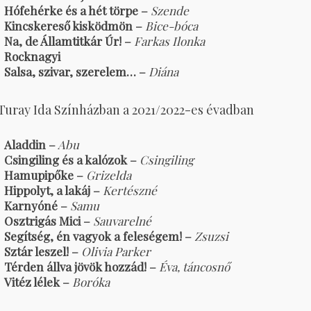
Hófehérke és a hét törpe –
Szende
Kincskereső kisködmön –
Bice-bóca
Na, de Államtitkár Úr! –
Farkas Ilonka
Rocknagyi
Salsa, szivar, szerelem… –
Diána
Turay Ida Színházban a 2021/2022-es évadban
Aladdin –
Abu
Csingiling és a kalózok –
Csingiling
Hamupipőke –
Grizelda
Hippolyt, a lakáj –
Kertészné
Karnyóné –
Samu
Osztrigás Mici –
Sauvarelné
Segítség, én vagyok a feleségem! –
Zsuzsi
Sztár leszel! –
Olivia Parker
Térden állva jövök hozzád! –
Éva, táncosnő
Vitéz lélek –
Boróka