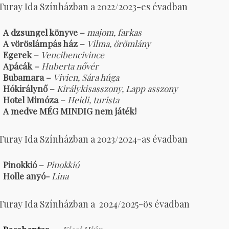
Turay Ida Színházban a 2022/2023-es évadban
A dzsungel könyve –
majom, farkas
A vöröslámpás ház –
Vilma, örömlány
Egerek –
Vencibencivince
Apácák –
Huberta nővér
Bubamara –
Vivien, Sára húga
Hókirálynő –
Királykisasszony, Lapp asszony
Hotel Mimóza –
Heidi, turista
A medve MÉG MINDIG nem játék!
Turay Ida Színházban a 2023/2024-as évadban
Pinokkió –
Pinokkió
Holle anyó-
Lina
 Turay Ida Színházban a 2024/2025-ös évadban