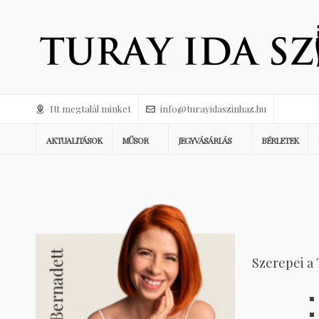
Itt megtalál minket
info@turayidaszinhaz.hu
AKTUALITÁSOK
MŰSOR
JEGYVÁSÁRLÁS
BÉRLETEK
Szerepei a 