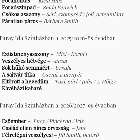
Pocahontas
–
Kicsi Hiúz
Forgószínpad
–
Zelda Fenwick
Csókos asszony
–
Sári, szomszéd / Joli, orfeumlány
Páratlan páros
–
Barbara Smith
 Turay Ida Színházban a 2025/2026-ös évadban
Ezüstmenyasszony
–
Mici / Kornél
Veszélyes hétvége –
Ancsa
Sok hűhó semmiért
–
Ursula
A sajtvár titka
– Csemi, a menyét
Eltörött a hegedűm
–
Nusi, görl / Julis / 2. Hölgy
Kávéházi kabaré
 Turay Ida Színházban a 2026/2027-es évadban
Esőember
–
Lucy / Pincérnő / Iris
Család ellen nincs orvosság
– Jane
Félrelépni veszélyes!
–
Jill Smith, betörő