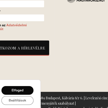
v
m az
Adatvédelmi
ót
Elfogad
zín: Turay Ida Színház 1089 Budapest, Kálvária tér 6. | Levelezési cím: 
Beállítások
Nyeremenyjáték szabályzat
|