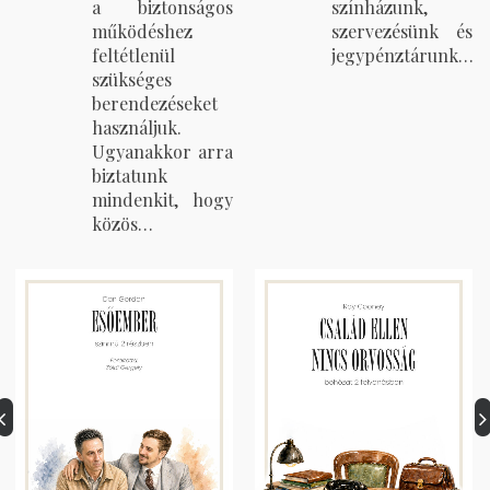
a biztonságos
színházunk,
működéshez
szervezésünk és
feltétlenül
jegypénztárunk…
szükséges
berendezéseket
használjuk.
Ugyanakkor arra
biztatunk
mindenkit, hogy
közös…