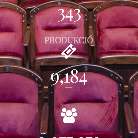
343
PRODUKCIÓ
9,184
ELŐADÁS