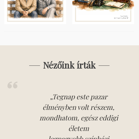
Nézőink írták
„Tegnap este pazar
élményben volt részem,
mondhatom, egész eddigi
életem
legnagyobb színházi