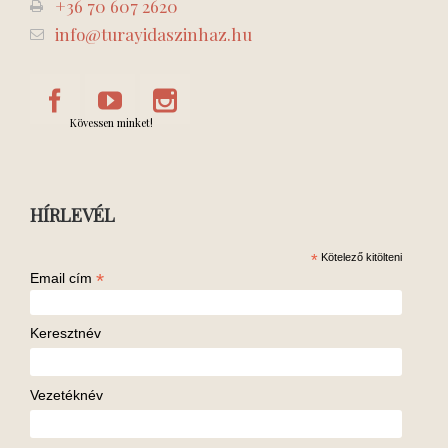
+36 70 607 2620
info@turayidaszinhaz.hu
Kövessen minket!
HÍRLEVÉL
*
Kötelező kitölteni
*
Email cím
Keresztnév
Vezetéknév