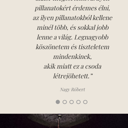
pillanatokért érdemes élni,
az ilyen pillanatokból kellene
Kemény Mária Judit
minél több, és sokkal jobb
Nagy Deák Tünde
lenne a világ. Legnagyobb
köszönetem és tiszteletem
mindenkinek,
akik miatt ez a csoda
létrejöhetett.”
Nagy Róbert