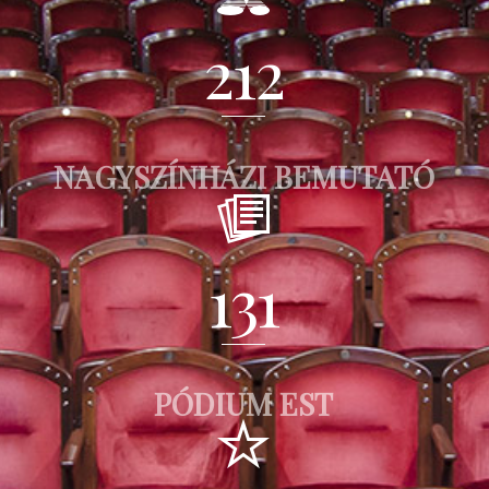
212
NAGYSZÍNHÁZI BEMUTATÓ
131
PÓDIUM EST