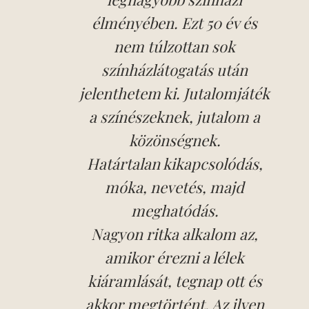
élményében. Ezt 50 év és
nem túlzottan sok
színházlátogatás után
jelenthetem ki. Jutalomjáték
a színészeknek, jutalom a
közönségnek.
Határtalan kikapcsolódás,
móka, nevetés, majd
meghatódás.
Nagyon ritka alkalom az,
Tanárki Ágnes
amikor érezni a lélek
Keve-Rác Ágnes
kiáramlását, tegnap ott és
akkor megtörtént. Az ilyen