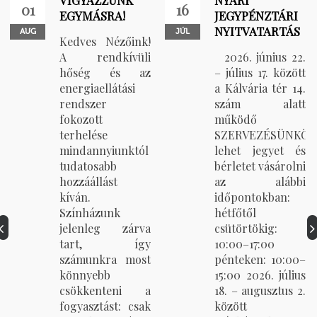
VIGYÁZZUNK
NYÁRI
01
16
EGYMÁSRA!
JEGYPÉNZTÁRI
NYITVATARTÁS
AUG
JÚL
Kedves Nézőink!
A rendkívüli
2026. június 22.
hőség és az
– július 17. között
energiaellátási
a Kálvária tér 14.
ak,
rendszer
szám alatt
fokozott
működő
terhelése
SZERVEZÉSÜNKÖ
mindannyiunktól
lehet jegyet és
tudatosabb
bérletet vásárolni
hozzáállást
az alábbi
kíván.
időpontokban:
️Színházunk
hétfőtől
jelenleg zárva
csütörtökig:
tart, így
10:00–17:00
számunkra most
pénteken: 10:00–
oz.
könnyebb
15:00 2026. július
csökkenteni a
18. – augusztus 2.
fogyasztást: csak
között