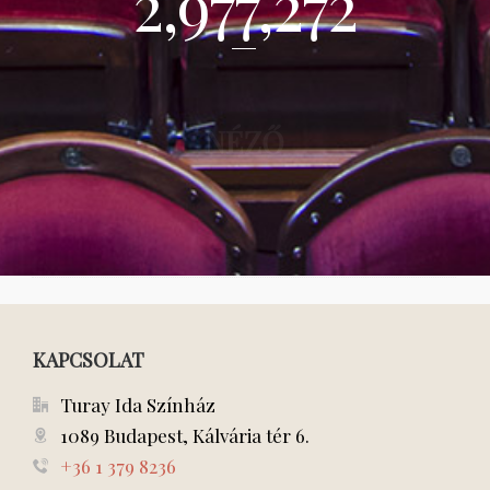
2,977,272
NÉZŐ
KAPCSOLAT
Turay Ida Színház
1089 Budapest, Kálvária tér 6.
+36 1 379 8236