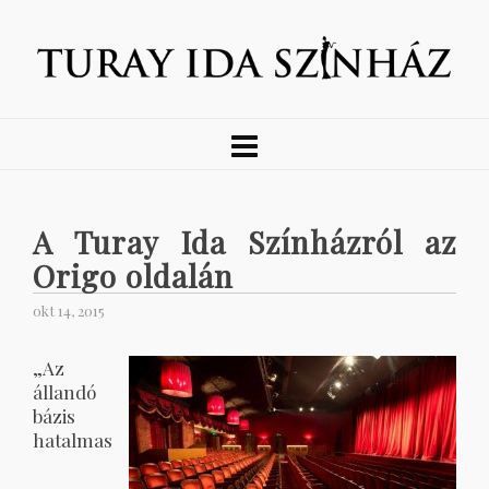
A Turay Ida Színházról az
Origo oldalán
okt 14, 2015
„Az
állandó
bázis
hatalmas