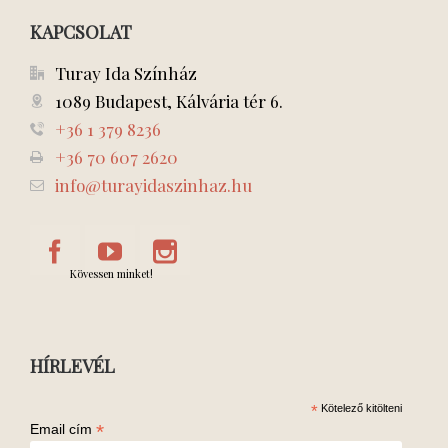
KAPCSOLAT
Turay Ida Színház
1089 Budapest, Kálvária tér 6.
+36 1 379 8236
+36 70 607 2620
info@turayidaszinhaz.hu
Kövessen minket!
HÍRLEVÉL
*
Kötelező kitölteni
*
Email cím