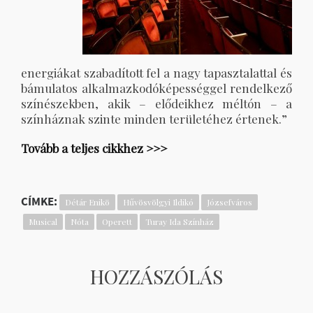
energiákat szabadított fel a nagy tapasztalattal és
bámulatos alkalmazkodóképességgel rendelkező
színészekben, akik – elődeikhez méltón – a
színháznak szinte minden területéhez értenek.”
Tovább a teljes cikkhez >>>
CÍMKE:
Détár Enikö
Hűvösvölgyi Ildikó
Józsefváros
Musical
Nóta
Operett
Turay Ida Színház
HOZZÁSZÓLÁS