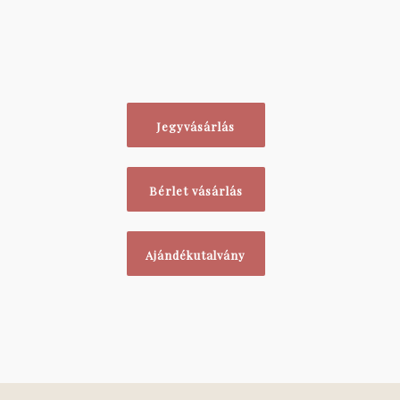
Jegyvásárlás
Bérlet vásárlás
Ajándékutalvány