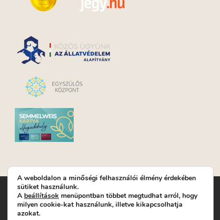
A weboldalon a minőségi felhasználói élmény érdekében
sütiket használunk.
Turay Ida Színház Közhasznú Nonprofit Kft. | Működési
A
beállítások
menüpontban többet megtudhat arról, hogy
helyszín: Turay Ida Színház 1089 Budapest, Kálvária tér 6. |
milyen cookie-kat használunk, illetve kikapcsolhatja
Levelezési cím: 1089 Budapest, Kálvária tér 14. | Titkárság:
+36
azokat.