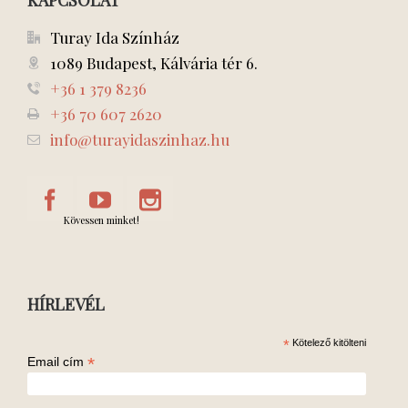
KAPCSOLAT
Turay Ida Színház
1089 Budapest, Kálvária tér 6.
+36 1 379 8236
+36 70 607 2620
info@turayidaszinhaz.hu
Kövessen minket!
HÍRLEVÉL
*
Kötelező kitölteni
*
Email cím