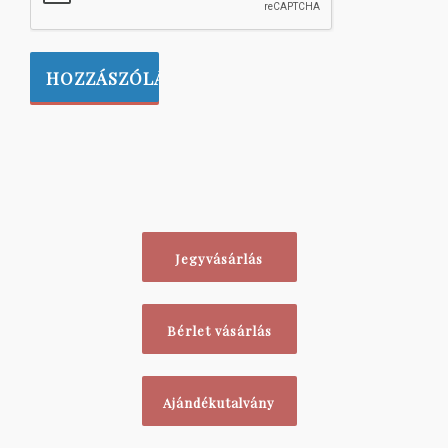
Jegyvásárlás
Bérlet vásárlás
Ajándékutalvány