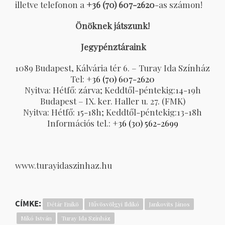
illetve telefonon a
+36 (70) 607-2620
-as számon!
Önöknek játszunk!
Jegypénztáraink
1089 Budapest, Kálvária tér 6. – Turay Ida Színház
Tel:
+36 (70) 607-2620
Nyitva: Hétfő: zárva; Keddtől-péntekig:14-19h
Budapest – IX. ker. Haller u. 27. (FMK)
Nyitva: Hétfő: 15-18h; Keddtől-péntekig:13-18h
Információs tel.:
+36 (30) 562-2699
www.turayidaszinhaz.hu
CÍMKE:
Détár Enikö
Hűvösvölgyi Ildikó
Jankovits János
Mikó István
Turay Ida Színház