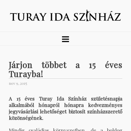
Járjon többet a 15 éves
Turayba!
nov 9, 2015
A 15 éves Turay Ida Színház születésnapja
alkalmából hónapról hónapra kedvezményes
jegyvásárlási lehetőséget biztosít színházszerető
közönségének.
Mindig családias környezetben, de a boldog