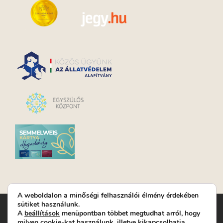
A weboldalon a minőségi felhasználói élmény érdekében
sütiket használunk.
Turay Ida Színház Közhasznú Nonprofit Kft. | Működési
A
beállítások
menüpontban többet megtudhat arról, hogy
helyszín: Turay Ida Színház 1089 Budapest, Kálvária tér 6. |
milyen cookie-kat használunk, illetve kikapcsolhatja