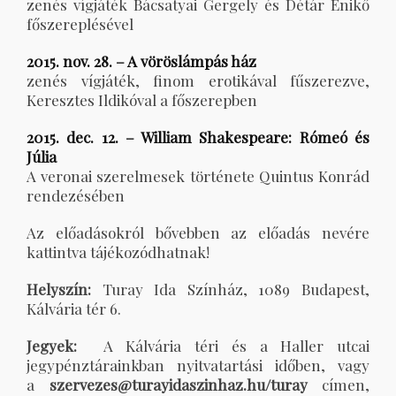
zenés vígjáték Bácsatyai Gergely és Détár Enikő
főszereplésével
2015. nov. 28. – A vöröslámpás ház
zenés vígjáték, finom erotikával fűszerezve,
Keresztes Ildikóval a főszerepben
2015. dec. 12. – William Shakespeare: Rómeó és
Júlia
A veronai szerelmesek története Quintus Konrád
rendezésében
Az előadásokról bővebben az előadás nevére
kattintva tájékozódhatnak!
Helyszín:
Turay Ida Színház, 1089 Budapest,
Kálvária tér 6.
Jegyek:
A Kálvária téri és a Haller utcai
jegypénztárainkban nyitvatartási időben, vagy
a
szervezes@turayidaszinhaz.hu/turay
címen,