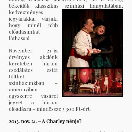
békeidők klasszikus színházi hangulatában,
kedvezményes
jegyárakkal várjuk,
hogy minél több
előadásunkat
láthassa!
November 21-ig
érvényes akciónk
keretében három
csodálatos estét
tölthet
színházunkban –
amennyiben
egyszerre vásárol
jegyet a három
előadásra – mindössze 5 300 Ft-ért.
2015. nov. 21. – A Charley nénje?