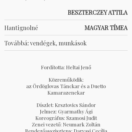
BESZTERCZEY ATTILA
Hantignolné
MAGYAR TÍMEA
Továbbá: vendégek, munkások
Fordította: Heltai Jenő
Közreműködik:
az Ördöglovas Tánckar és a Duetto
Kamarazenekar
Díszlet: Krsztovics Sándor
Jelmez: Gyarmathy Ági
Koreográfus: Szamosi Judit
Zenei vezető: Neumark Zoltán
Rendezőasszisztens: Darvasi Cecília