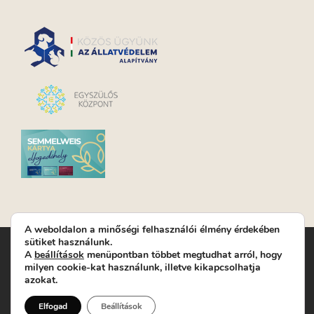
A weboldalon a minőségi felhasználói élmény érdekében
sütiket használunk.
Turay Ida Színház Közhasznú Nonprofit Kft. | Működési
A
beállítások
menüpontban többet megtudhat arról, hogy
helyszín: Turay Ida Színház 1089 Budapest, Kálvária tér 6. |
milyen cookie-kat használunk, illetve kikapcsolhatja
Levelezési cím: 1089 Budapest, Kálvária tér 14. | Titkárság:
+36
azokat.
(1) 611 9225
|
Nyeremenyjáték szabályzat
|
Jegyrendelés:
+36-70/607-2620
( Hétfő: zárva; Kedd-Péntek:
Elfogad
Beállítások