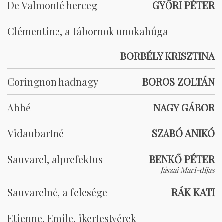
De Valmonté herceg
GYŐRI PÉTER
Clémentine, a tábornok unokahúga
BORBÉLY KRISZTINA
Coringnon hadnagy
BOROS ZOLTÁN
Abbé
NAGY GÁBOR
Vidaubartné
SZABÓ ANIKÓ
Sauvarel, alprefektus
BENKŐ PÉTER
Jászai Mari-díjas
Sauvarelné, a felesége
RÁK KATI
Etienne, Emile, ikertestvérek