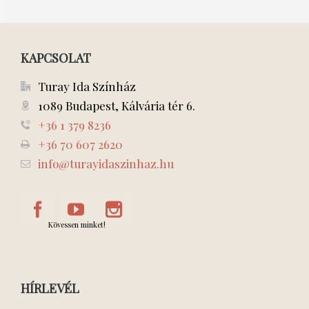
ELRABLÁSA
NYÁR?
KAPCSOLAT
Turay Ida Színház
1089 Budapest, Kálvária tér 6.
+36 1 379 8236
+36 70 607 2620
info@turayidaszinhaz.hu
Kövessen minket!
HÍRLEVÉL