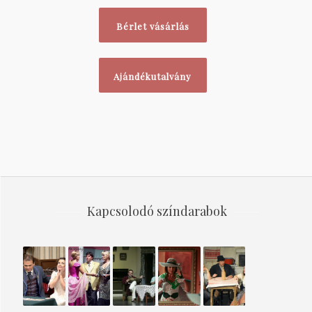
Bérlet vásárlás
Ajándékutalvány
Kapcsolodó színdarabok
A
Janika
HOL
Kék
INDUL
SZABIN
2007
VAN AZ
róka
A
NŐK
A
BAKTERHÁZ