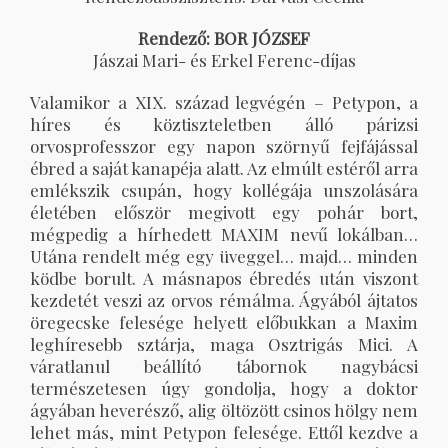
Rendező: BOR JÓZSEF
Jászai Mari- és Erkel Ferenc-díjas
Valamikor a XIX. század legvégén – Petypon, a
híres és köztiszteletben álló párizsi
orvosprofesszor egy napon szörnyű fejfájással
ébred a saját kanapéja alatt. Az elmúlt estéről arra
emlékszik csupán, hogy kollégája unszolására
életében először megivott egy pohár bort,
mégpedig a hírhedett MAXIM nevű lokálban…
Utána rendelt még egy üveggel… majd… minden
ködbe borult. A másnapos ébredés után viszont
kezdetét veszi az orvos rémálma. Ágyából ájtatos
öregecske felesége helyett előbukkan a Maxim
leghíresebb sztárja, maga Osztrigás Mici. A
váratlanul beállító tábornok nagybácsi
természetesen úgy gondolja, hogy a doktor
ágyában heverésző, alig öltözött csinos hölgy nem
lehet más, mint Petypon felesége. Ettől kezdve a