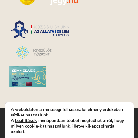
A weboldalon a minőségi felhasználói élmény érdekében
sütiket használunk.
Turay Ida Színház Közhasznú Nonprofit Kft. | Működési
A
beállítások
menüpontban többet megtudhat arról, hogy
helyszín: Turay Ida Színház 1089 Budapest, Kálvária tér 6. |
milyen cookie-kat használunk, illetve kikapcsolhatja
Levelezési cím: 1089 Budapest, Kálvária tér 14. | Titkárság:
+36
azokat.
(1) 611 9225
|
Nyeremenyjáték szabályzat
|