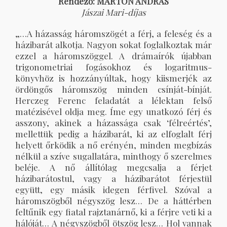
Rendező: MÁRTON ANDRÁS
Jászai Mari-díjas
„…A házasság háromszögét a férj, a feleség és a
házibarát alkotja. Nagyon sokat foglalkoztak már
ezzel a háromszöggel. A drámaírók újabban
trigonometriai fogásokhoz és logaritmus-
könyvhöz is hozzányúltak, hogy kiismerjék az
ördöngős háromszög minden csínját-bínját.
Herczeg Ferenc feladatát a lélektan felső
matézisével oldja meg. Íme egy unatkozó férj és
asszony, akinek a házassága csak ‘félreértés’,
mellettük pedig a házibarát, ki az elfoglalt férj
helyett őrködik a nő erényén, minden megbízás
nélkül a szíve sugallatára, minthogy ő szerelmes
beléje. A nő állítólag megcsalja a férjet
házibarátostul, vagy a házibarátot férjestül
együtt, egy másik idegen férfivel. Szóval a
háromszögből négyszög lesz… De a háttérben
feltűnik egy fiatal rajztanárnő, ki a férjre veti ki a
hálóját… A négyszögből ötszög lesz… Hol vannak