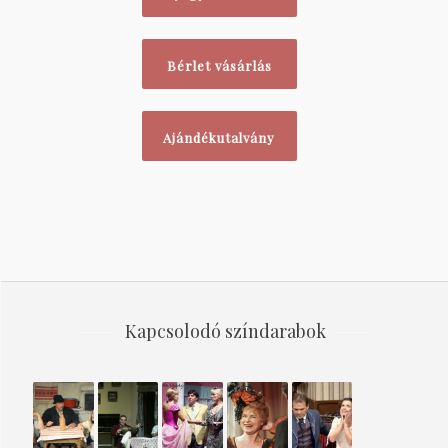
Bérlet vásárlás
Ajándékutalvány
Kapcsolodó színdarabok
INDUL
HOL
Janika
Az
A
A
VAN AZ
2007
osztrigás
SZABIN