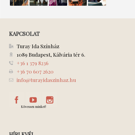
BAKTERHÁZ
A
Mici
NŐK
NYÁR?
ELRABLÁSA
KAPCSOLAT
Turay Ida Színház
1089 Budapest, Kálvária tér 6.
+36 1 379 8236
+36 70 607 2620
info@turayidaszinhaz.hu
Kövessen minket!
HÍRLEVÉL