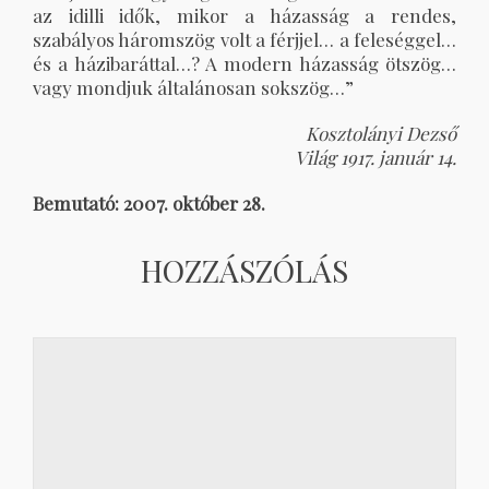
az idilli idők, mikor a házasság a rendes,
szabályos háromszög volt a férjjel… a feleséggel…
és a házibaráttal…? A modern házasság ötszög…
vagy mondjuk általánosan sokszög…”
Kosztolányi Dezső
Világ 1917. január 14.
Bemutató: 2007. október 28.
HOZZÁSZÓLÁS