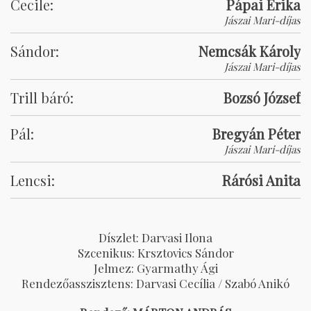
Cecile:
Pápai Erika
Jászai Mari-díjas
Sándor:
Nemcsák Károly
Jászai Mari-díjas
Trill báró:
Bozsó József
Pál:
Bregyán Péter
Jászai Mari-díjas
Lencsi:
Rárósi Anita
Díszlet: Darvasi Ilona
Szcenikus: Krsztovics Sándor
Jelmez: Gyarmathy Ági
Rendezőasszisztens: Darvasi Cecília / Szabó Anikó