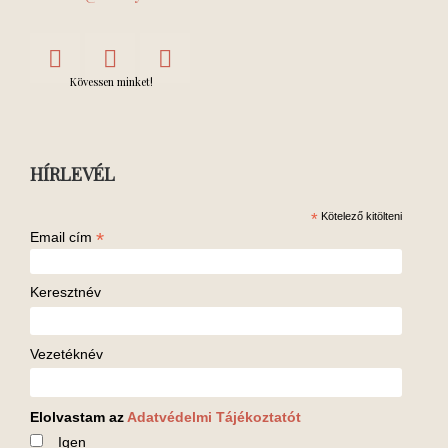
Kövessen minket!
HÍRLEVÉL
*
Kötelező kitölteni
*
Email cím
Keresztnév
Vezetéknév
Elolvastam az
Adatvédelmi Tájékoztatót
Igen