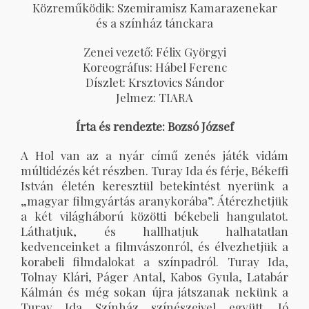
Közreműködik: Szemiramisz Kamarazenekar
és a színház tánckara
Zenei vezető: Félix Györgyi
Koreográfus: Hábel Ferenc
Díszlet: Krsztovics Sándor
Jelmez: TIARA
Írta és rendezte: Bozsó József
A Hol van az a nyár című zenés játék vidám
múltidézés két részben. Turay Ida és férje, Békeffi
István életén keresztül betekintést nyerünk a
„magyar filmgyártás aranykorába”. Átérezhetjük
a két világháború közötti békebeli hangulatot.
Láthatjuk, és hallhatjuk halhatatlan
kedvenceinket a filmvászonról, és élvezhetjük a
korabeli filmdalokat a színpadról. Turay Ida,
Tolnay Klári, Páger Antal, Kabos Gyula, Latabár
Kálmán és még sokan újra játszanak nekünk a
Turay Ida Színház színészeivel együtt. Jó