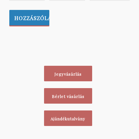
Jegyvásárlás
Bérlet vásárlás
Ajándékutalvány