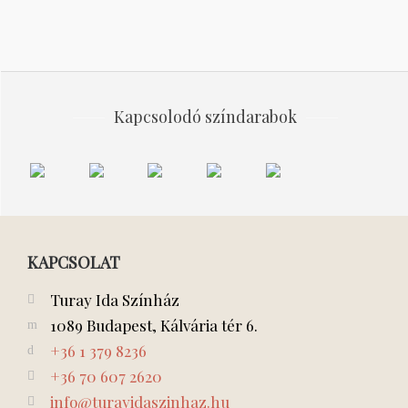
Kapcsolodó színdarabok
Az
A
Kék
Janika
INDUL
osztrigás
SZABIN
róka
2007
A
Mici
NŐK
BAKTERHÁZ
ELRABLÁSA
KAPCSOLAT
Turay Ida Színház
1089 Budapest, Kálvária tér 6.
+36 1 379 8236
+36 70 607 2620
info@turayidaszinhaz.hu