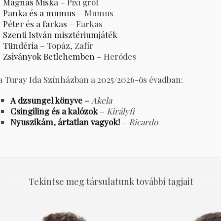
Mágnás Miska
– Pixi gróf
Panka és a mumus
– Mumus
Péter és a farkas
– Farkas
Szenti István misztériumjáték
Tündéria
– Topáz, Zafír
Zsiványok Betlehemben
– Heródes
a Turay Ida Színházban a 2025/2026-ös évadban:
A dzsungel könyve
–
Akela
Csingiling és a kalózok
–
Királyfi
Nyuszikám, ártatlan vagyok!
–
Ricardo
Tekintse meg társulatunk további tagjait