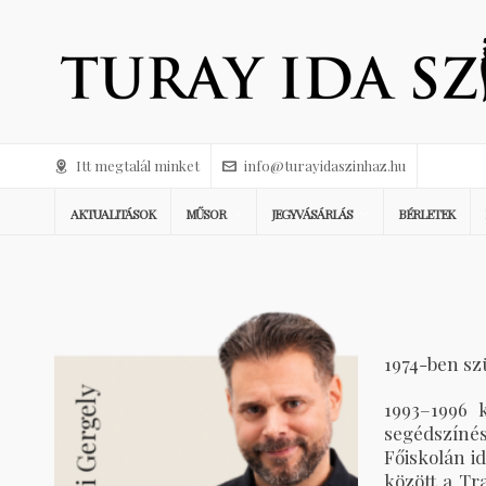
Itt megtalál minket
info@turayidaszinhaz.hu
AKTUALITÁSOK
MŰSOR
JEGYVÁSÁRLÁS
BÉRLETEK
1974-ben sz
1993–1996 
segédszíné
Főiskolán i
között a Tr