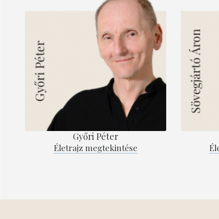
Győri Péter
Életrajz megtekintése
Él