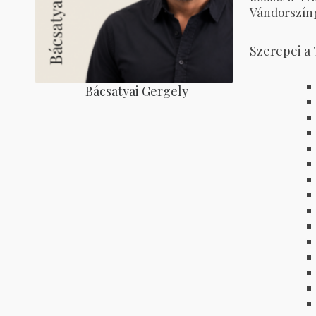
Vándorszínp
Szerepei a
Bácsatyai Gergely