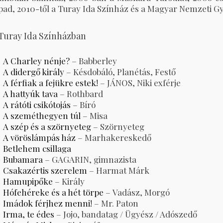
ad, 2010-től a Turay Ida Színház és a Magyar Nemzeti G
 Turay Ida Színházban
A Charley nénje?
– Babberley
A didergő király
– Késdobáló, Planétás, Festő
A férfiak a fejükre estek!
– JÁNOS, Niki exférje
A hattyúk tava
– Rothbard
A rátóti csikótojás
– Bíró
A szeméthegyen túl
– Misa
A szép és a szörnyeteg
– Szörnyeteg
A vöröslámpás ház
– Marhakereskedő
Betlehem csillaga
Bubamara
– GAGARIN, gimnazista
Csakazértis szerelem
– Harmat Márk
Hamupipőke
– Király
Hófehéreke és a hét törpe
– Vadász, Morgó
Imádok férjhez menni!
– Mr. Paton
Irma, te édes
– Jojo, bandatag / Ügyész / Adószedő