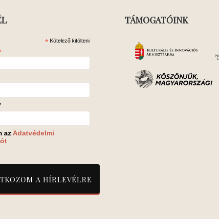
ÉL
TÁMOGATÓINK
*
Kötelező kitölteni
*
v
m az
Adatvédelmi
ót