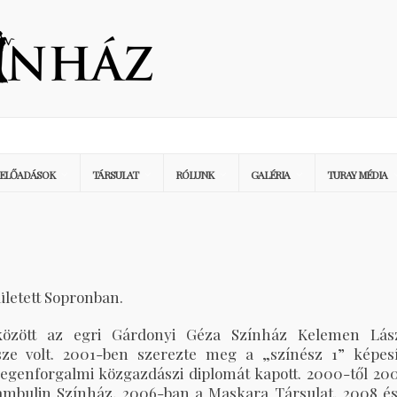
ELŐADÁSOK
TÁRSULAT
RÓLUNK
GALÉRIA
TURAY MÉDIA
ületett Sopronban.
között az egri Gárdonyi Géza Színház Kelemen Lász
sze volt. 2001-ben szerezte meg a „színész 1” képesí
degenforgalmi közgazdászi diplomát kapott. 2000-től 200
ambulin Színház, 2006-ban a Maskara Társulat, 2008 és