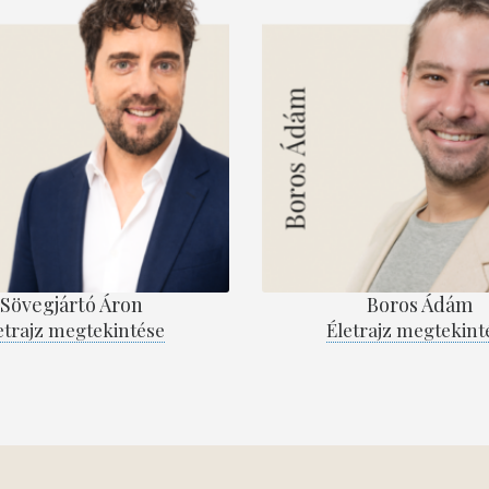
Sövegjártó Áron
Boros Ádám
etrajz megtekintése
Életrajz megtekint