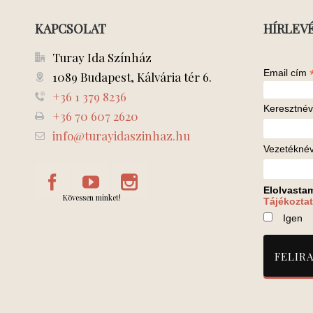
KAPCSOLAT
HÍRLEV
Turay Ida Színház
Email cím
1089 Budapest, Kálvária tér 6.
+36 1 379 8236
Keresztnév
+36 70 607 2620
info@turayidaszinhaz.hu
Vezetékné
Elolvasta
Kövessen minket!
Tájékoztat
Igen